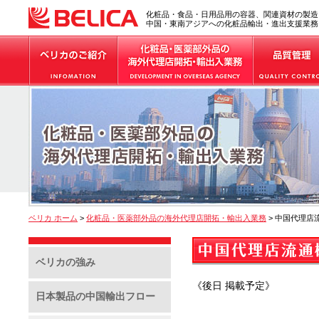
化粧品・食品・日用品用の容器、関連資材の製造
中国・東南アジアへの化粧品輸出・進出支援業務
ベリカ ホーム
>
化粧品・医薬部外品の海外代理店開拓・輸出入業務
> 中国代理店
ベリカの強み
《後日 掲載予定》
日本製品の中国輸出フロー