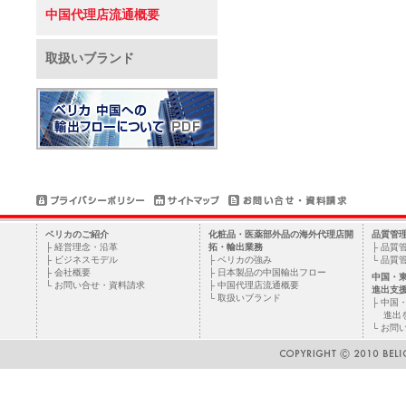
中国代理店流通概要
取扱いブランド
ベリカのご紹介
化粧品・医薬部外品の海外代理店開
品質管
├
経営理念・沿革
拓・輸出業務
├
品質
├
ビジネスモデル
├
ベリカの強み
└
品質
├
会社概要
├
日本製品の中国輸出フロー
中国・
└
お問い合せ・資料請求
├
中国代理店流通概要
進出支
└
取扱いブランド
├
中国
進出
└
お問